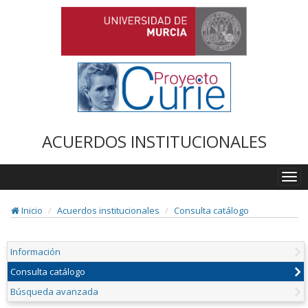
ACUERDOS INSTITUCIONALES
Togg
navi
Inicio
Acuerdos institucionales
Consulta catálogo
Información
Consulta catálogo
Búsqueda avanzada