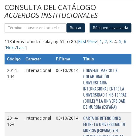
CONSULTA DEL CATÁLOGO
ACUERDOS INSTITUCIONALES
Buscar
Búsqueda avanzada
113 items found, displaying 61 to 80.
[
First
/
Prev
]
1
,
2
,
3
,
4
,
5
,
6
[
Next
/
Last
]
Código
Carácter
F.Firma
Título
CONVENIO MARCO DE
2014-
Internacional
06/10/2014
COLABORACIÓN
144
UNIVERSITARIA
INTERNACIONAL ENTRE LA
UNIVERSIDAD FINIS TERRAE
(CHILE) Y LA UNIVERSIDAD
DE MURCIA (ESPAÑA)
CARTA DE INTENCIONES
2014-
Internacional
03/10/2014
ENTRE LA UNIVERSIDAD DE
164
MURCIA (ESPAÑA) Y EL