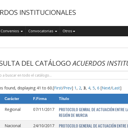
RDOS INSTITUCIONALES
Convenios
Convocatorias
Otros
o
SULTA DEL CATÁLOGO
ACUERDOS INSTIT
s found, displaying 41 to 60.
[
First
/
Prev
]
1
,
2
,
3
,
4
,
5
,
6
[
Next
/
Last
]
Carácter
F.Firma
Título
PROTOCOLO GENRAL DE ACTUACIÓN ENTRE LA 
Regional
07/11/2017
REGIÓN DE MURCIA
PROTOCOLO GENERAL DE ACTUACIÓN ENTRE L
Nacional
24/10/2017