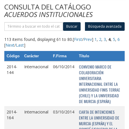
CONSULTA DEL CATÁLOGO
ACUERDOS INSTITUCIONALES
Buscar
Búsqueda avanzada
113 items found, displaying 61 to 80.
[
First
/
Prev
]
1
,
2
,
3
,
4
,
5
,
6
[
Next
/
Last
]
Código
Carácter
F.Firma
Título
CONVENIO MARCO DE
2014-
Internacional
06/10/2014
COLABORACIÓN
144
UNIVERSITARIA
INTERNACIONAL ENTRE LA
UNIVERSIDAD FINIS TERRAE
(CHILE) Y LA UNIVERSIDAD
DE MURCIA (ESPAÑA)
CARTA DE INTENCIONES
2014-
Internacional
03/10/2014
ENTRE LA UNIVERSIDAD DE
164
MURCIA (ESPAÑA) Y EL