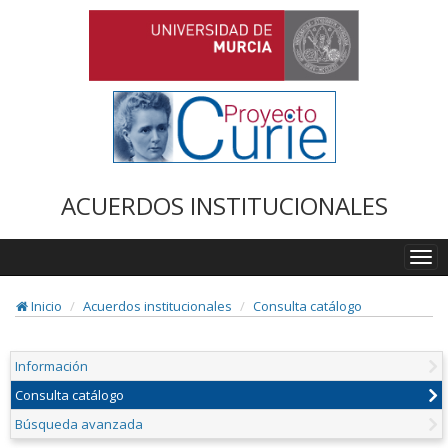
ACUERDOS INSTITUCIONALES
Togg
navi
Inicio
Acuerdos institucionales
Consulta catálogo
Información
Consulta catálogo
Búsqueda avanzada