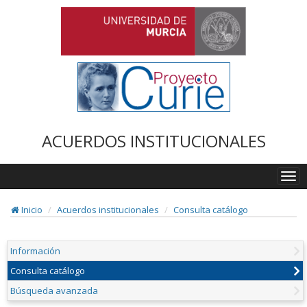
ACUERDOS INSTITUCIONALES
Togg
navi
Inicio
Acuerdos institucionales
Consulta catálogo
Información
Consulta catálogo
Búsqueda avanzada