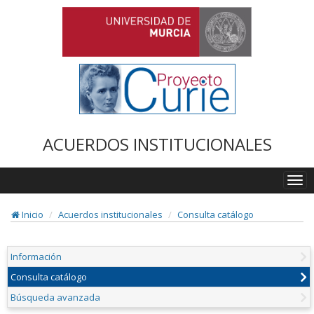
ACUERDOS INSTITUCIONALES
Togg
navi
Inicio
Acuerdos institucionales
Consulta catálogo
Información
Consulta catálogo
Búsqueda avanzada