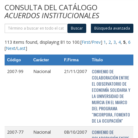
CONSULTA DEL CATÁLOGO
ACUERDOS INSTITUCIONALES
Buscar
Búsqueda avanzada
113 items found, displaying 81 to 100.
[
First
/
Prev
]
1
,
2
,
3
,
4
,
5
,
6
[
Next
/
Last
]
Código
Carácter
F.Firma
Título
CONVENIO DE
2007-99
Nacional
21/11/2007
COLABORACIÓN ENTRE
EL OBSERVATORIO DE
ECONOMÍA SOLIDARIA Y
LA UNIVERSIDAD DE
MURCIA EN EL MARCO
DEL PROGRAMA
"INCORPORA, FOMENTO
DE LA OCUPACIÓN"
CONVENIO DE
2007-77
Nacional
08/10/2007