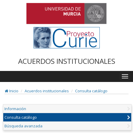
ACUERDOS INSTITUCIONALES
Togg
navi
Inicio
Acuerdos institucionales
Consulta catálogo
Información
Consulta catálogo
Búsqueda avanzada