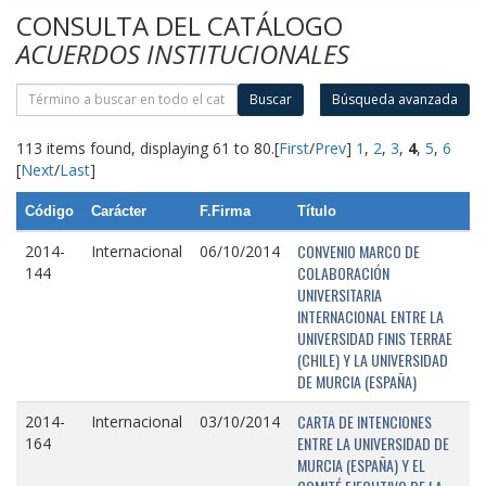
CONSULTA DEL CATÁLOGO
ACUERDOS INSTITUCIONALES
Buscar
Búsqueda avanzada
113 items found, displaying 61 to 80.
[
First
/
Prev
]
1
,
2
,
3
,
4
,
5
,
6
[
Next
/
Last
]
Código
Carácter
F.Firma
Título
CONVENIO MARCO DE
2014-
Internacional
06/10/2014
COLABORACIÓN
144
UNIVERSITARIA
INTERNACIONAL ENTRE LA
UNIVERSIDAD FINIS TERRAE
(CHILE) Y LA UNIVERSIDAD
DE MURCIA (ESPAÑA)
CARTA DE INTENCIONES
2014-
Internacional
03/10/2014
ENTRE LA UNIVERSIDAD DE
164
MURCIA (ESPAÑA) Y EL