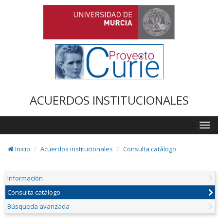
ACUERDOS INSTITUCIONALES
Togg
navi
Inicio
Acuerdos institucionales
Consulta catálogo
Información
Consulta catálogo
Búsqueda avanzada