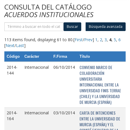
CONSULTA DEL CATÁLOGO
ACUERDOS INSTITUCIONALES
Buscar
Búsqueda avanzada
113 items found, displaying 61 to 80.
[
First
/
Prev
]
1
,
2
,
3
,
4
,
5
,
6
[
Next
/
Last
]
Código
Carácter
F.Firma
Título
CONVENIO MARCO DE
2014-
Internacional
06/10/2014
COLABORACIÓN
144
UNIVERSITARIA
INTERNACIONAL ENTRE LA
UNIVERSIDAD FINIS TERRAE
(CHILE) Y LA UNIVERSIDAD
DE MURCIA (ESPAÑA)
CARTA DE INTENCIONES
2014-
Internacional
03/10/2014
ENTRE LA UNIVERSIDAD DE
164
MURCIA (ESPAÑA) Y EL