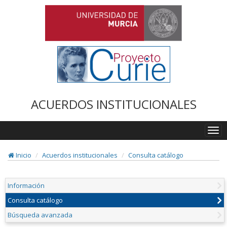
ACUERDOS INSTITUCIONALES
Togg
navi
Inicio
Acuerdos institucionales
Consulta catálogo
Información
Consulta catálogo
Búsqueda avanzada