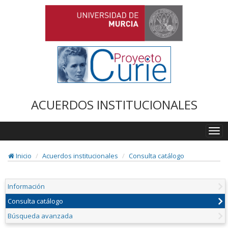
ACUERDOS INSTITUCIONALES
Togg
navi
Inicio
Acuerdos institucionales
Consulta catálogo
Información
Consulta catálogo
Búsqueda avanzada