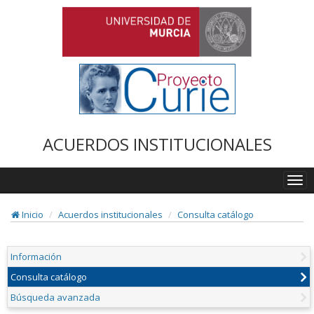
ACUERDOS INSTITUCIONALES
Togg
navi
Inicio
Acuerdos institucionales
Consulta catálogo
Información
Consulta catálogo
Búsqueda avanzada