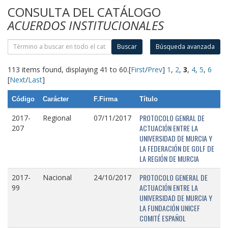
CONSULTA DEL CATÁLOGO
ACUERDOS INSTITUCIONALES
Buscar
Búsqueda avanzada
113 items found, displaying 41 to 60.
[
First
/
Prev
]
1
,
2
,
3
,
4
,
5
,
6
[
Next
/
Last
]
Código
Carácter
F.Firma
Título
PROTOCOLO GENRAL DE
2017-
Regional
07/11/2017
ACTUACIÓN ENTRE LA
207
UNIVERSIDAD DE MURCIA Y
LA FEDERACIÓN DE GOLF DE
LA REGIÓN DE MURCIA
PROTOCOLO GENERAL DE
2017-
Nacional
24/10/2017
ACTUACIÓN ENTRE LA
99
UNIVERSIDAD DE MURCIA Y
LA FUNDACIÓN UNICEF
COMITÉ ESPAÑOL