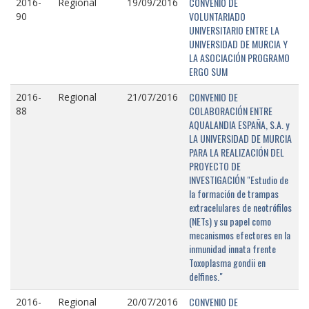
CONVENIO DE
2016-
Regional
19/09/2016
VOLUNTARIADO
90
UNIVERSITARIO ENTRE LA
UNIVERSIDAD DE MURCIA Y
LA ASOCIACIÓN PROGRAMO
ERGO SUM
CONVENIO DE
2016-
Regional
21/07/2016
COLABORACIÓN ENTRE
88
AQUALANDIA ESPAÑA, S.A. y
LA UNIVERSIDAD DE MURCIA
PARA LA REALIZACIÓN DEL
PROYECTO DE
INVESTIGACIÓN "Estudio de
la formación de trampas
extracelulares de neotrófilos
(NETs) y su papel como
mecanismos efectores en la
inmunidad innata frente
Toxoplasma gondii en
delfines."
CONVENIO DE
2016-
Regional
20/07/2016