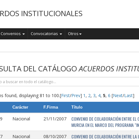
RDOS INSTITUCIONALES
Convenios
Convocatorias
Otros
o
SULTA DEL CATÁLOGO
ACUERDOS INSTIT
s found, displaying 81 to 100.
[
First
/
Prev
]
1
,
2
,
3
,
4
,
5
,
6
[
Next
/
Last
]
Carácter
F.Firma
Título
CONVENIO DE COLABORACIÓN ENTRE EL O
9
Nacional
21/11/2007
MURCIA EN EL MARCO DEL PROGRAMA "I
CONVENIO DE COLABORACIÓN ENTRE LA 
7
Nacional
08/10/2007