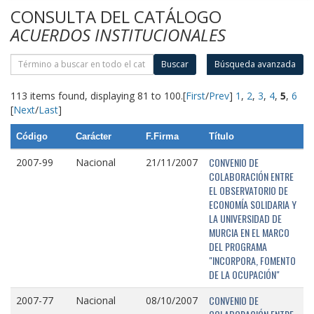
CONSULTA DEL CATÁLOGO
ACUERDOS INSTITUCIONALES
Buscar
Búsqueda avanzada
113 items found, displaying 81 to 100.
[
First
/
Prev
]
1
,
2
,
3
,
4
,
5
,
6
[
Next
/
Last
]
Código
Carácter
F.Firma
Título
CONVENIO DE
2007-99
Nacional
21/11/2007
COLABORACIÓN ENTRE
EL OBSERVATORIO DE
ECONOMÍA SOLIDARIA Y
LA UNIVERSIDAD DE
MURCIA EN EL MARCO
DEL PROGRAMA
"INCORPORA, FOMENTO
DE LA OCUPACIÓN"
CONVENIO DE
2007-77
Nacional
08/10/2007