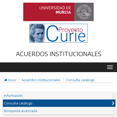
ACUERDOS INSTITUCIONALES
Togg
navi
Inicio
Acuerdos institucionales
Consulta catálogo
Información
Consulta catálogo
Búsqueda avanzada