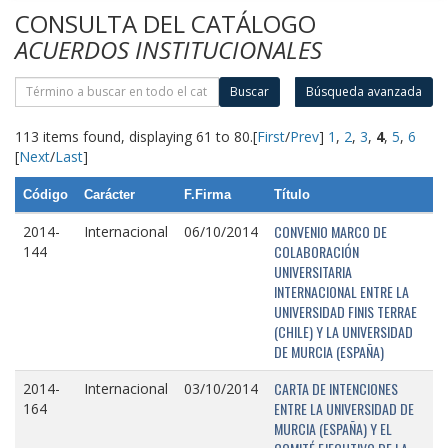
CONSULTA DEL CATÁLOGO
ACUERDOS INSTITUCIONALES
Buscar
Búsqueda avanzada
113 items found, displaying 61 to 80.
[
First
/
Prev
]
1
,
2
,
3
,
4
,
5
,
6
[
Next
/
Last
]
Código
Carácter
F.Firma
Título
CONVENIO MARCO DE
2014-
Internacional
06/10/2014
COLABORACIÓN
144
UNIVERSITARIA
INTERNACIONAL ENTRE LA
UNIVERSIDAD FINIS TERRAE
(CHILE) Y LA UNIVERSIDAD
DE MURCIA (ESPAÑA)
CARTA DE INTENCIONES
2014-
Internacional
03/10/2014
ENTRE LA UNIVERSIDAD DE
164
MURCIA (ESPAÑA) Y EL