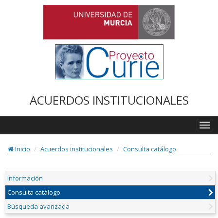
ACUERDOS INSTITUCIONALES
Togg
navi
Inicio
Acuerdos institucionales
Consulta catálogo
Información
Consulta catálogo
Búsqueda avanzada