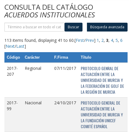
CONSULTA DEL CATÁLOGO
ACUERDOS INSTITUCIONALES
Buscar
Búsqueda avanzada
113 items found, displaying 41 to 60.
[
First
/
Prev
]
1
,
2
,
3
,
4
,
5
,
6
[
Next
/
Last
]
Código
Carácter
F.Firma
Título
PROTOCOLO GENRAL DE
2017-
Regional
07/11/2017
ACTUACIÓN ENTRE LA
207
UNIVERSIDAD DE MURCIA Y
LA FEDERACIÓN DE GOLF DE
LA REGIÓN DE MURCIA
PROTOCOLO GENERAL DE
2017-
Nacional
24/10/2017
ACTUACIÓN ENTRE LA
99
UNIVERSIDAD DE MURCIA Y
LA FUNDACIÓN UNICEF
COMITÉ ESPAÑOL