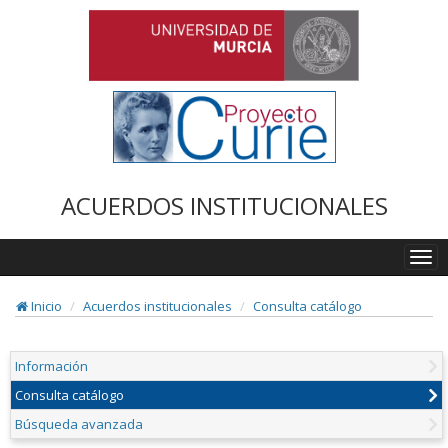
ACUERDOS INSTITUCIONALES
Togg
navi
Inicio
Acuerdos institucionales
Consulta catálogo
Información
Consulta catálogo
Búsqueda avanzada