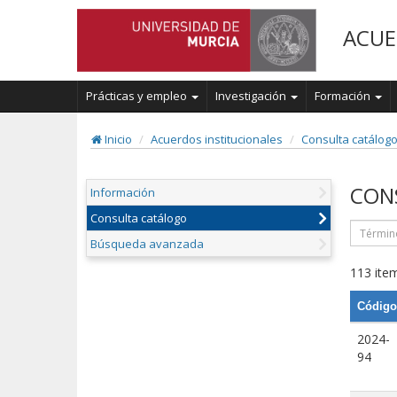
ACUE
Prácticas y empleo
Investigación
Formación
Inicio
Acuerdos institucionales
Consulta catálog
CON
Información
Consulta catálogo
Búsqueda avanzada
113 item
Código
2024-
94