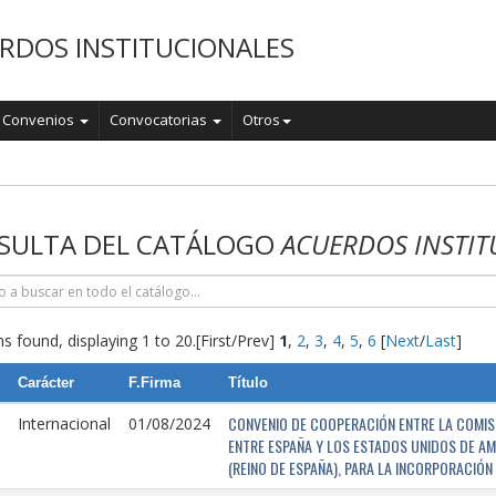
RDOS INSTITUCIONALES
Convenios
Convocatorias
Otros
o
SULTA DEL CATÁLOGO
ACUERDOS INSTIT
s found, displaying 1 to 20.
[First/Prev]
1
,
2
,
3
,
4
,
5
,
6
[
Next
/
Last
]
Carácter
F.Firma
Título
CONVENIO DE COOPERACIÓN ENTRE LA COMISI
Internacional
01/08/2024
ENTRE ESPAÑA Y LOS ESTADOS UNIDOS DE AM
(REINO DE ESPAÑA), PARA LA INCORPORACIÓ