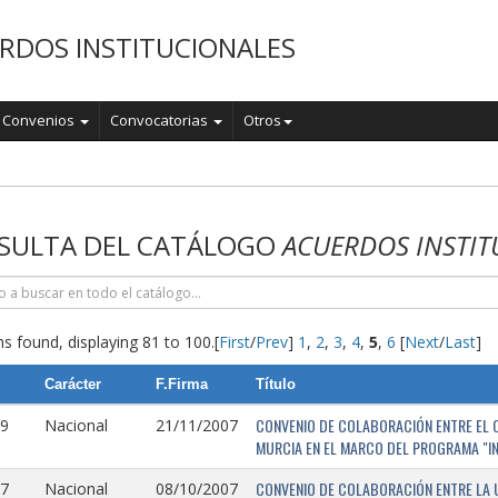
RDOS INSTITUCIONALES
Convenios
Convocatorias
Otros
o
SULTA DEL CATÁLOGO
ACUERDOS INSTIT
s found, displaying 81 to 100.
[
First
/
Prev
]
1
,
2
,
3
,
4
,
5
,
6
[
Next
/
Last
]
Carácter
F.Firma
Título
CONVENIO DE COLABORACIÓN ENTRE EL O
9
Nacional
21/11/2007
MURCIA EN EL MARCO DEL PROGRAMA "I
CONVENIO DE COLABORACIÓN ENTRE LA 
7
Nacional
08/10/2007