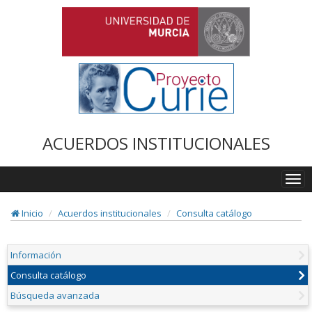
ACUERDOS INSTITUCIONALES
Togg
navi
Inicio
Acuerdos institucionales
Consulta catálogo
Información
Consulta catálogo
Búsqueda avanzada