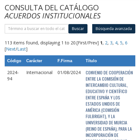
CONSULTA DEL CATÁLOGO
ACUERDOS INSTITUCIONALES
Buscar
Búsqueda avanzada
113 items found, displaying 1 to 20.
[First/Prev]
1
,
2
,
3
,
4
,
5
,
6
[
Next
/
Last
]
Código
Carácter
F.Firma
Título
CONVENIO DE COOPERACIÓN
2024-
Internacional
01/08/2024
ENTRE LA COMISIÓN DE
94
INTERCAMBIO CULTURAL,
EDUCATIVO Y CIENTÍFICO
ENTRE ESPAÑA Y LOS
ESTADOS UNIDOS DE
AMÉRICA (COMISIÓN
FULBRIGHT), Y LA
UNIVERSIDAD DE MURCIA
(REINO DE ESPAÑA), PARA LA
INCORPORACIÓN DE