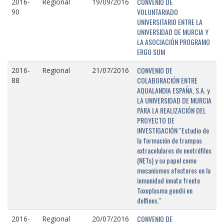
CONVENIO DE
2016-
Regional
19/09/2016
VOLUNTARIADO
90
UNIVERSITARIO ENTRE LA
UNIVERSIDAD DE MURCIA Y
LA ASOCIACIÓN PROGRAMO
ERGO SUM
CONVENIO DE
2016-
Regional
21/07/2016
COLABORACIÓN ENTRE
88
AQUALANDIA ESPAÑA, S.A. y
LA UNIVERSIDAD DE MURCIA
PARA LA REALIZACIÓN DEL
PROYECTO DE
INVESTIGACIÓN "Estudio de
la formación de trampas
extracelulares de neotrófilos
(NETs) y su papel como
mecanismos efectores en la
inmunidad innata frente
Toxoplasma gondii en
delfines."
CONVENIO DE
2016-
Regional
20/07/2016