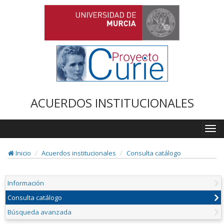
ACUERDOS INSTITUCIONALES
Togg
navi
Inicio
Acuerdos institucionales
Consulta catálogo
Información
Consulta catálogo
Búsqueda avanzada