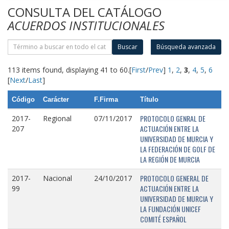
CONSULTA DEL CATÁLOGO
ACUERDOS INSTITUCIONALES
Buscar
Búsqueda avanzada
113 items found, displaying 41 to 60.
[
First
/
Prev
]
1
,
2
,
3
,
4
,
5
,
6
[
Next
/
Last
]
Código
Carácter
F.Firma
Título
PROTOCOLO GENRAL DE
2017-
Regional
07/11/2017
ACTUACIÓN ENTRE LA
207
UNIVERSIDAD DE MURCIA Y
LA FEDERACIÓN DE GOLF DE
LA REGIÓN DE MURCIA
PROTOCOLO GENERAL DE
2017-
Nacional
24/10/2017
ACTUACIÓN ENTRE LA
99
UNIVERSIDAD DE MURCIA Y
LA FUNDACIÓN UNICEF
COMITÉ ESPAÑOL