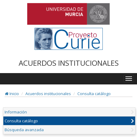
ACUERDOS INSTITUCIONALES
Togg
navi
Inicio
Acuerdos institucionales
Consulta catálogo
Información
Consulta catálogo
Búsqueda avanzada