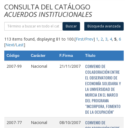
CONSULTA DEL CATÁLOGO
ACUERDOS INSTITUCIONALES
Buscar
Búsqueda avanzada
113 items found, displaying 81 to 100.
[
First
/
Prev
]
1
,
2
,
3
,
4
,
5
,
6
[
Next
/
Last
]
Código
Carácter
F.Firma
Título
CONVENIO DE
2007-99
Nacional
21/11/2007
COLABORACIÓN ENTRE
EL OBSERVATORIO DE
ECONOMÍA SOLIDARIA Y
LA UNIVERSIDAD DE
MURCIA EN EL MARCO
DEL PROGRAMA
"INCORPORA, FOMENTO
DE LA OCUPACIÓN"
CONVENIO DE
2007-77
Nacional
08/10/2007