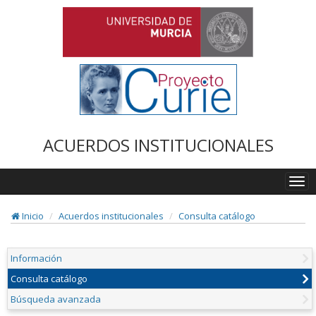
ACUERDOS INSTITUCIONALES
Togg
navi
Inicio
Acuerdos institucionales
Consulta catálogo
Información
Consulta catálogo
Búsqueda avanzada