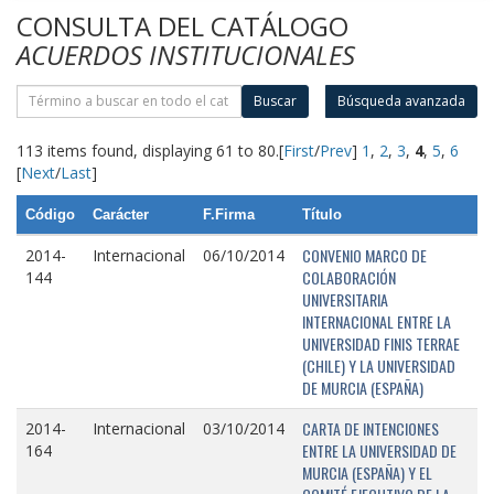
CONSULTA DEL CATÁLOGO
ACUERDOS INSTITUCIONALES
Buscar
Búsqueda avanzada
113 items found, displaying 61 to 80.
[
First
/
Prev
]
1
,
2
,
3
,
4
,
5
,
6
[
Next
/
Last
]
Código
Carácter
F.Firma
Título
CONVENIO MARCO DE
2014-
Internacional
06/10/2014
COLABORACIÓN
144
UNIVERSITARIA
INTERNACIONAL ENTRE LA
UNIVERSIDAD FINIS TERRAE
(CHILE) Y LA UNIVERSIDAD
DE MURCIA (ESPAÑA)
CARTA DE INTENCIONES
2014-
Internacional
03/10/2014
ENTRE LA UNIVERSIDAD DE
164
MURCIA (ESPAÑA) Y EL