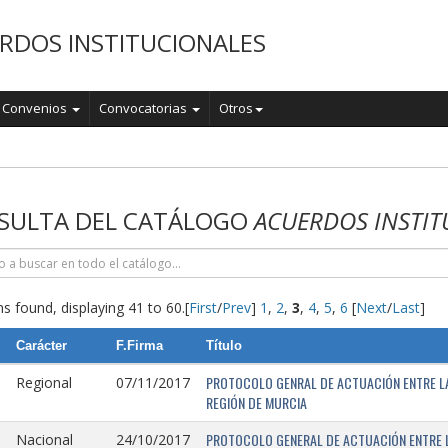
RDOS INSTITUCIONALES
Convenios
Convocatorias
Otros
o
SULTA DEL CATÁLOGO
ACUERDOS INSTIT
s found, displaying 41 to 60.
[
First
/
Prev
]
1
,
2
,
3
,
4
,
5
,
6
[
Next
/
Last
]
Carácter
F.Firma
Título
PROTOCOLO GENRAL DE ACTUACIÓN ENTRE LA 
Regional
07/11/2017
REGIÓN DE MURCIA
PROTOCOLO GENERAL DE ACTUACIÓN ENTRE L
Nacional
24/10/2017