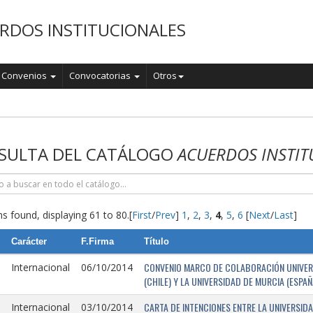
RDOS INSTITUCIONALES
Convenios
Convocatorias
Otros
o
SULTA DEL CATÁLOGO
ACUERDOS INSTIT
s found, displaying 61 to 80.
[
First
/
Prev
]
1
,
2
,
3
,
4
,
5
,
6
[
Next
/
Last
]
Carácter
F.Firma
Título
CONVENIO MARCO DE COLABORACIÓN UNIVERSI
Internacional
06/10/2014
(CHILE) Y LA UNIVERSIDAD DE MURCIA (ESPAÑ
CARTA DE INTENCIONES ENTRE LA UNIVERSIDA
Internacional
03/10/2014