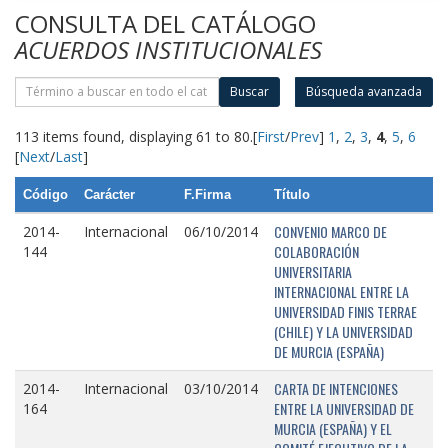
CONSULTA DEL CATÁLOGO
ACUERDOS INSTITUCIONALES
Buscar
Búsqueda avanzada
113 items found, displaying 61 to 80.
[
First
/
Prev
]
1
,
2
,
3
,
4
,
5
,
6
[
Next
/
Last
]
Código
Carácter
F.Firma
Título
CONVENIO MARCO DE
2014-
Internacional
06/10/2014
COLABORACIÓN
144
UNIVERSITARIA
INTERNACIONAL ENTRE LA
UNIVERSIDAD FINIS TERRAE
(CHILE) Y LA UNIVERSIDAD
DE MURCIA (ESPAÑA)
CARTA DE INTENCIONES
2014-
Internacional
03/10/2014
ENTRE LA UNIVERSIDAD DE
164
MURCIA (ESPAÑA) Y EL