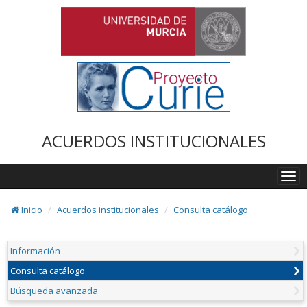
ACUERDOS INSTITUCIONALES
Togg
navi
Inicio
Acuerdos institucionales
Consulta catálogo
Información
Consulta catálogo
Búsqueda avanzada