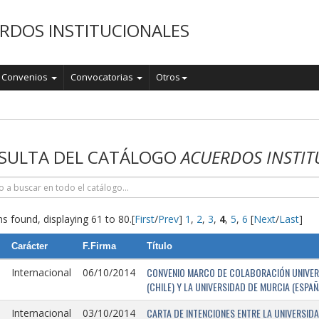
RDOS INSTITUCIONALES
Convenios
Convocatorias
Otros
o
SULTA DEL CATÁLOGO
ACUERDOS INSTIT
s found, displaying 61 to 80.
[
First
/
Prev
]
1
,
2
,
3
,
4
,
5
,
6
[
Next
/
Last
]
Carácter
F.Firma
Título
CONVENIO MARCO DE COLABORACIÓN UNIVERSI
Internacional
06/10/2014
(CHILE) Y LA UNIVERSIDAD DE MURCIA (ESPAÑ
CARTA DE INTENCIONES ENTRE LA UNIVERSIDA
Internacional
03/10/2014