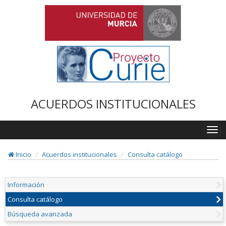
ACUERDOS INSTITUCIONALES
Togg
navi
Inicio
Acuerdos institucionales
Consulta catálogo
Información
Consulta catálogo
Búsqueda avanzada