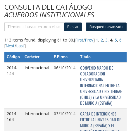
CONSULTA DEL CATÁLOGO
ACUERDOS INSTITUCIONALES
Buscar
Búsqueda avanzada
113 items found, displaying 61 to 80.
[
First
/
Prev
]
1
,
2
,
3
,
4
,
5
,
6
[
Next
/
Last
]
Código
Carácter
F.Firma
Título
CONVENIO MARCO DE
2014-
Internacional
06/10/2014
COLABORACIÓN
144
UNIVERSITARIA
INTERNACIONAL ENTRE LA
UNIVERSIDAD FINIS TERRAE
(CHILE) Y LA UNIVERSIDAD
DE MURCIA (ESPAÑA)
CARTA DE INTENCIONES
2014-
Internacional
03/10/2014
ENTRE LA UNIVERSIDAD DE
164
MURCIA (ESPAÑA) Y EL