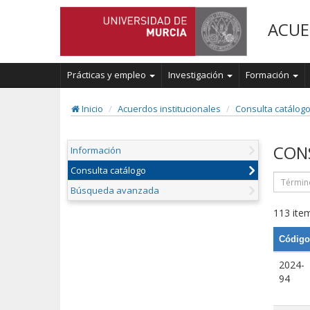
ACUE
Prácticas y empleo
Investigación
Formación
Inicio
Acuerdos institucionales
Consulta catálog
CON
Información
Consulta catálogo
Búsqueda avanzada
113 item
Código
2024-
94