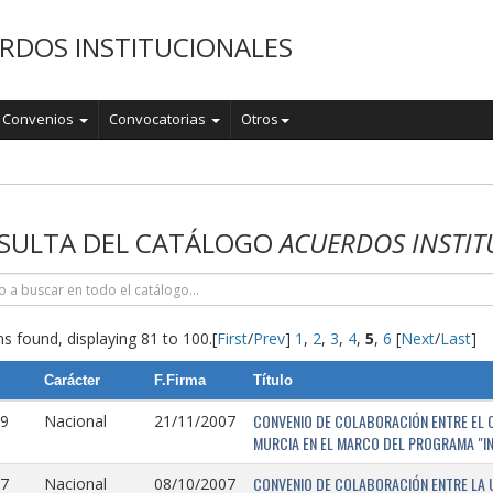
RDOS INSTITUCIONALES
Convenios
Convocatorias
Otros
o
SULTA DEL CATÁLOGO
ACUERDOS INSTIT
s found, displaying 81 to 100.
[
First
/
Prev
]
1
,
2
,
3
,
4
,
5
,
6
[
Next
/
Last
]
Carácter
F.Firma
Título
CONVENIO DE COLABORACIÓN ENTRE EL O
9
Nacional
21/11/2007
MURCIA EN EL MARCO DEL PROGRAMA "I
CONVENIO DE COLABORACIÓN ENTRE LA 
7
Nacional
08/10/2007