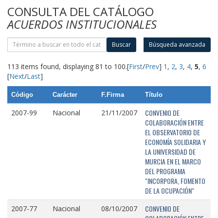
CONSULTA DEL CATÁLOGO
ACUERDOS INSTITUCIONALES
Buscar
Búsqueda avanzada
113 items found, displaying 81 to 100.
[
First
/
Prev
]
1
,
2
,
3
,
4
,
5
,
6
[
Next
/
Last
]
Código
Carácter
F.Firma
Título
CONVENIO DE
2007-99
Nacional
21/11/2007
COLABORACIÓN ENTRE
EL OBSERVATORIO DE
ECONOMÍA SOLIDARIA Y
LA UNIVERSIDAD DE
MURCIA EN EL MARCO
DEL PROGRAMA
"INCORPORA, FOMENTO
DE LA OCUPACIÓN"
CONVENIO DE
2007-77
Nacional
08/10/2007