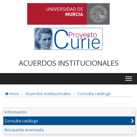
ACUERDOS INSTITUCIONALES
Togg
navi
Inicio
Acuerdos institucionales
Consulta catálogo
Información
Consulta catálogo
Búsqueda avanzada