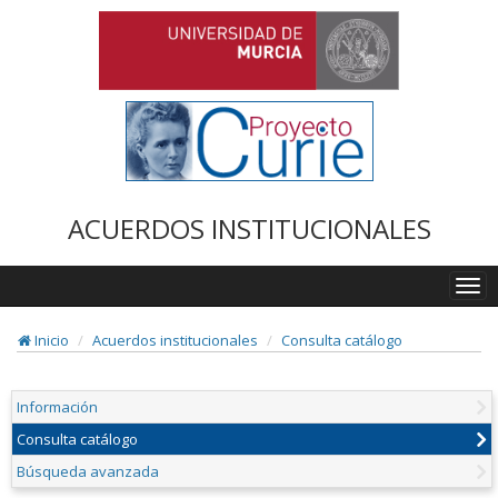
ACUERDOS INSTITUCIONALES
Togg
navi
Inicio
Acuerdos institucionales
Consulta catálogo
Información
Consulta catálogo
Búsqueda avanzada