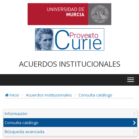
ACUERDOS INSTITUCIONALES
Togg
navi
Inicio
Acuerdos institucionales
Consulta catálogo
Información
Consulta catálogo
Búsqueda avanzada