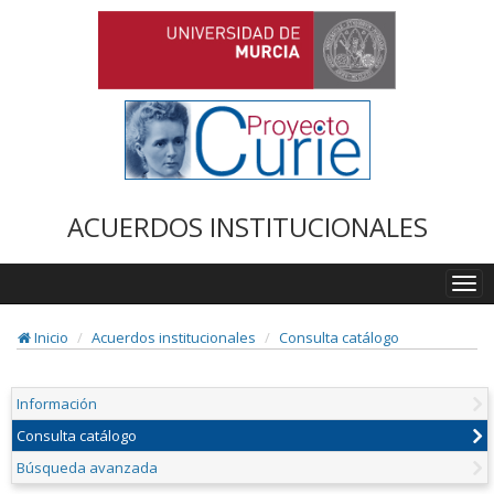
ACUERDOS INSTITUCIONALES
Togg
navi
Inicio
Acuerdos institucionales
Consulta catálogo
Información
Consulta catálogo
Búsqueda avanzada