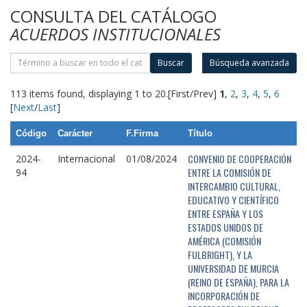
CONSULTA DEL CATÁLOGO
ACUERDOS INSTITUCIONALES
Buscar
Búsqueda avanzada
113 items found, displaying 1 to 20.
[First/Prev]
1
,
2
,
3
,
4
,
5
,
6
[
Next
/
Last
]
Código
Carácter
F.Firma
Título
CONVENIO DE COOPERACIÓN
2024-
Internacional
01/08/2024
ENTRE LA COMISIÓN DE
94
INTERCAMBIO CULTURAL,
EDUCATIVO Y CIENTÍFICO
ENTRE ESPAÑA Y LOS
ESTADOS UNIDOS DE
AMÉRICA (COMISIÓN
FULBRIGHT), Y LA
UNIVERSIDAD DE MURCIA
(REINO DE ESPAÑA), PARA LA
INCORPORACIÓN DE