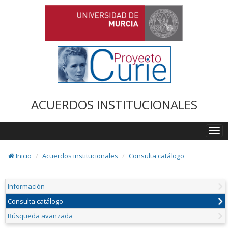
ACUERDOS INSTITUCIONALES
Togg
navi
Inicio
Acuerdos institucionales
Consulta catálogo
Información
Consulta catálogo
Búsqueda avanzada