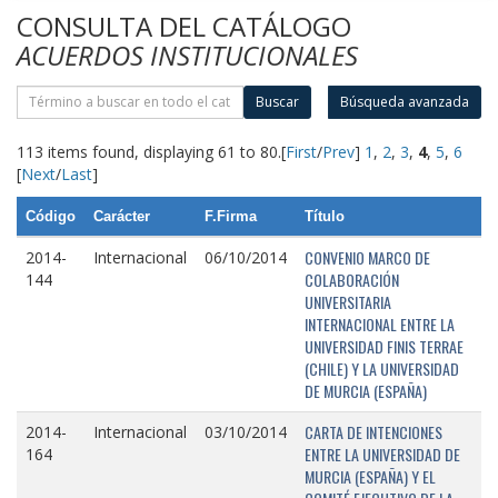
CONSULTA DEL CATÁLOGO
ACUERDOS INSTITUCIONALES
Buscar
Búsqueda avanzada
113 items found, displaying 61 to 80.
[
First
/
Prev
]
1
,
2
,
3
,
4
,
5
,
6
[
Next
/
Last
]
Código
Carácter
F.Firma
Título
CONVENIO MARCO DE
2014-
Internacional
06/10/2014
COLABORACIÓN
144
UNIVERSITARIA
INTERNACIONAL ENTRE LA
UNIVERSIDAD FINIS TERRAE
(CHILE) Y LA UNIVERSIDAD
DE MURCIA (ESPAÑA)
CARTA DE INTENCIONES
2014-
Internacional
03/10/2014
ENTRE LA UNIVERSIDAD DE
164
MURCIA (ESPAÑA) Y EL