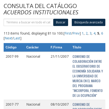
CONSULTA DEL CATÁLOGO
ACUERDOS INSTITUCIONALES
Buscar
Búsqueda avanzada
113 items found, displaying 81 to 100.
[
First
/
Prev
]
1
,
2
,
3
,
4
,
5
,
6
[
Next
/
Last
]
Código
Carácter
F.Firma
Título
CONVENIO DE
2007-99
Nacional
21/11/2007
COLABORACIÓN ENTRE
EL OBSERVATORIO DE
ECONOMÍA SOLIDARIA Y
LA UNIVERSIDAD DE
MURCIA EN EL MARCO
DEL PROGRAMA
"INCORPORA, FOMENTO
DE LA OCUPACIÓN"
CONVENIO DE
2007-77
Nacional
08/10/2007