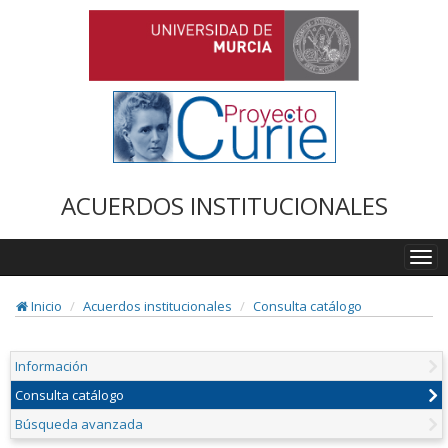
ACUERDOS INSTITUCIONALES
Togg
navi
Inicio
Acuerdos institucionales
Consulta catálogo
Información
Consulta catálogo
Búsqueda avanzada