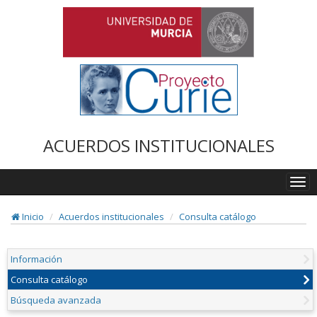
ACUERDOS INSTITUCIONALES
Togg
navi
Inicio
Acuerdos institucionales
Consulta catálogo
Información
Consulta catálogo
Búsqueda avanzada