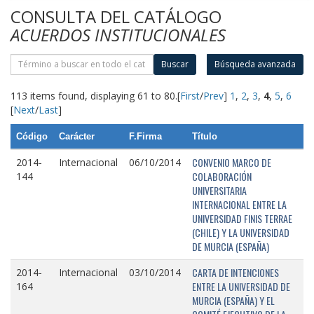
CONSULTA DEL CATÁLOGO
ACUERDOS INSTITUCIONALES
Buscar
Búsqueda avanzada
113 items found, displaying 61 to 80.
[
First
/
Prev
]
1
,
2
,
3
,
4
,
5
,
6
[
Next
/
Last
]
Código
Carácter
F.Firma
Título
CONVENIO MARCO DE
2014-
Internacional
06/10/2014
COLABORACIÓN
144
UNIVERSITARIA
INTERNACIONAL ENTRE LA
UNIVERSIDAD FINIS TERRAE
(CHILE) Y LA UNIVERSIDAD
DE MURCIA (ESPAÑA)
CARTA DE INTENCIONES
2014-
Internacional
03/10/2014
ENTRE LA UNIVERSIDAD DE
164
MURCIA (ESPAÑA) Y EL