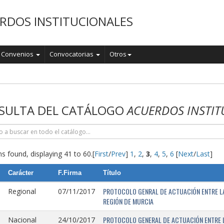
RDOS INSTITUCIONALES
Convenios
Convocatorias
Otros
o
SULTA DEL CATÁLOGO
ACUERDOS INSTIT
s found, displaying 41 to 60.
[
First
/
Prev
]
1
,
2
,
3
,
4
,
5
,
6
[
Next
/
Last
]
Carácter
F.Firma
Título
PROTOCOLO GENRAL DE ACTUACIÓN ENTRE LA 
Regional
07/11/2017
REGIÓN DE MURCIA
PROTOCOLO GENERAL DE ACTUACIÓN ENTRE L
Nacional
24/10/2017