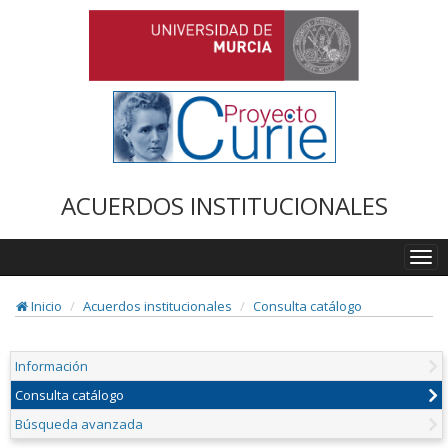
ACUERDOS INSTITUCIONALES
Togg
navi
Inicio
Acuerdos institucionales
Consulta catálogo
Información
Consulta catálogo
Búsqueda avanzada