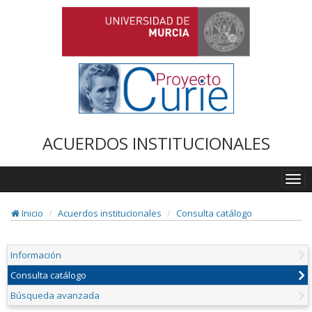
ACUERDOS INSTITUCIONALES
Togg
navi
Inicio
Acuerdos institucionales
Consulta catálogo
Información
Consulta catálogo
Búsqueda avanzada