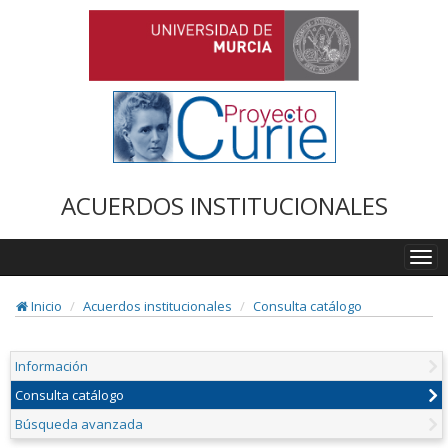
ACUERDOS INSTITUCIONALES
Togg
navi
Inicio
Acuerdos institucionales
Consulta catálogo
Información
Consulta catálogo
Búsqueda avanzada