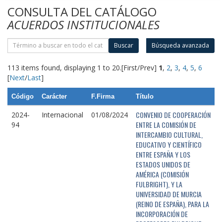
CONSULTA DEL CATÁLOGO
ACUERDOS INSTITUCIONALES
Buscar
Búsqueda avanzada
113 items found, displaying 1 to 20.
[First/Prev]
1
,
2
,
3
,
4
,
5
,
6
[
Next
/
Last
]
Código
Carácter
F.Firma
Título
CONVENIO DE COOPERACIÓN
2024-
Internacional
01/08/2024
ENTRE LA COMISIÓN DE
94
INTERCAMBIO CULTURAL,
EDUCATIVO Y CIENTÍFICO
ENTRE ESPAÑA Y LOS
ESTADOS UNIDOS DE
AMÉRICA (COMISIÓN
FULBRIGHT), Y LA
UNIVERSIDAD DE MURCIA
(REINO DE ESPAÑA), PARA LA
INCORPORACIÓN DE