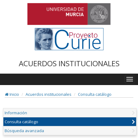
ACUERDOS INSTITUCIONALES
Togg
navi
Inicio
Acuerdos institucionales
Consulta catálogo
Información
Consulta catálogo
Búsqueda avanzada