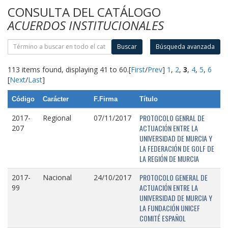
CONSULTA DEL CATÁLOGO
ACUERDOS INSTITUCIONALES
Buscar
Búsqueda avanzada
113 items found, displaying 41 to 60.
[
First
/
Prev
]
1
,
2
,
3
,
4
,
5
,
6
[
Next
/
Last
]
Código
Carácter
F.Firma
Título
PROTOCOLO GENRAL DE
2017-
Regional
07/11/2017
ACTUACIÓN ENTRE LA
207
UNIVERSIDAD DE MURCIA Y
LA FEDERACIÓN DE GOLF DE
LA REGIÓN DE MURCIA
PROTOCOLO GENERAL DE
2017-
Nacional
24/10/2017
ACTUACIÓN ENTRE LA
99
UNIVERSIDAD DE MURCIA Y
LA FUNDACIÓN UNICEF
COMITÉ ESPAÑOL