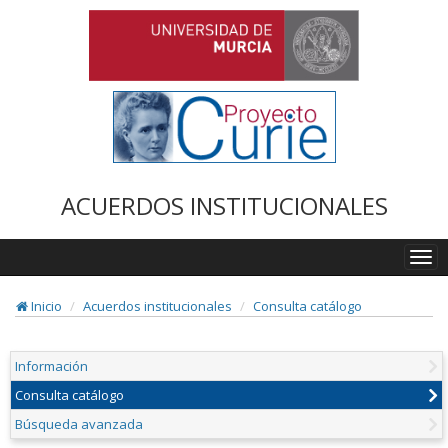
ACUERDOS INSTITUCIONALES
Togg
navi
Inicio
Acuerdos institucionales
Consulta catálogo
Información
Consulta catálogo
Búsqueda avanzada