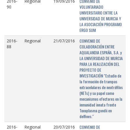
CONVENIO DE
2016-
Regional
19/09/2016
VOLUNTARIADO
90
UNIVERSITARIO ENTRE LA
UNIVERSIDAD DE MURCIA Y
LA ASOCIACIÓN PROGRAMO
ERGO SUM
CONVENIO DE
2016-
Regional
21/07/2016
COLABORACIÓN ENTRE
88
AQUALANDIA ESPAÑA, S.A. y
LA UNIVERSIDAD DE MURCIA
PARA LA REALIZACIÓN DEL
PROYECTO DE
INVESTIGACIÓN "Estudio de
la formación de trampas
extracelulares de neotrófilos
(NETs) y su papel como
mecanismos efectores en la
inmunidad innata frente
Toxoplasma gondii en
delfines."
CONVENIO DE
2016-
Regional
20/07/2016