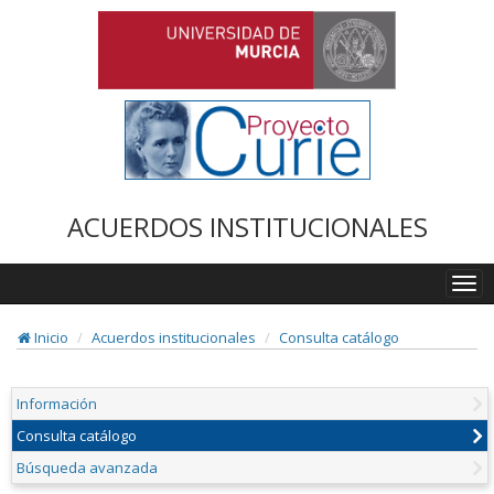
ACUERDOS INSTITUCIONALES
Togg
navi
Inicio
Acuerdos institucionales
Consulta catálogo
Información
Consulta catálogo
Búsqueda avanzada