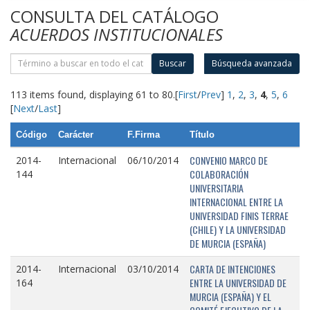
CONSULTA DEL CATÁLOGO
ACUERDOS INSTITUCIONALES
Buscar
Búsqueda avanzada
113 items found, displaying 61 to 80.
[
First
/
Prev
]
1
,
2
,
3
,
4
,
5
,
6
[
Next
/
Last
]
Código
Carácter
F.Firma
Título
CONVENIO MARCO DE
2014-
Internacional
06/10/2014
COLABORACIÓN
144
UNIVERSITARIA
INTERNACIONAL ENTRE LA
UNIVERSIDAD FINIS TERRAE
(CHILE) Y LA UNIVERSIDAD
DE MURCIA (ESPAÑA)
CARTA DE INTENCIONES
2014-
Internacional
03/10/2014
ENTRE LA UNIVERSIDAD DE
164
MURCIA (ESPAÑA) Y EL