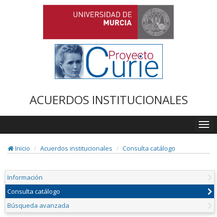
ACUERDOS INSTITUCIONALES
Togg
navi
Inicio
Acuerdos institucionales
Consulta catálogo
Información
Consulta catálogo
Búsqueda avanzada