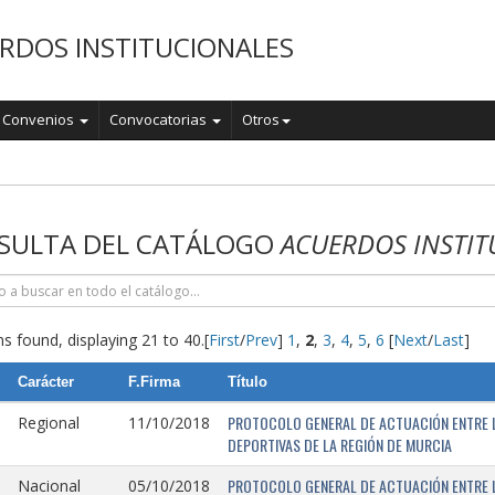
RDOS INSTITUCIONALES
Convenios
Convocatorias
Otros
o
SULTA DEL CATÁLOGO
ACUERDOS INSTIT
s found, displaying 21 to 40.
[
First
/
Prev
]
1
,
2
,
3
,
4
,
5
,
6
[
Next
/
Last
]
Carácter
F.Firma
Título
PROTOCOLO GENERAL DE ACTUACIÓN ENTRE L
Regional
11/10/2018
DEPORTIVAS DE LA REGIÓN DE MURCIA
PROTOCOLO GENERAL DE ACTUACIÓN ENTRE L
Nacional
05/10/2018