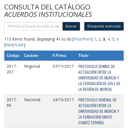
CONSULTA DEL CATÁLOGO
ACUERDOS INSTITUCIONALES
Buscar
Búsqueda avanzada
113 items found, displaying 41 to 60.
[
First
/
Prev
]
1
,
2
,
3
,
4
,
5
,
6
[
Next
/
Last
]
Código
Carácter
F.Firma
Título
PROTOCOLO GENRAL DE
2017-
Regional
07/11/2017
ACTUACIÓN ENTRE LA
207
UNIVERSIDAD DE MURCIA Y
LA FEDERACIÓN DE GOLF DE
LA REGIÓN DE MURCIA
PROTOCOLO GENERAL DE
2017-
Nacional
24/10/2017
ACTUACIÓN ENTRE LA
99
UNIVERSIDAD DE MURCIA Y
LA FUNDACIÓN UNICEF
COMITÉ ESPAÑOL