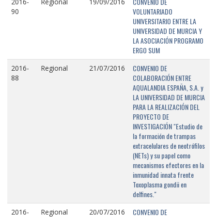
CONVENIO DE
2016-
Regional
19/09/2016
VOLUNTARIADO
90
UNIVERSITARIO ENTRE LA
UNIVERSIDAD DE MURCIA Y
LA ASOCIACIÓN PROGRAMO
ERGO SUM
CONVENIO DE
2016-
Regional
21/07/2016
COLABORACIÓN ENTRE
88
AQUALANDIA ESPAÑA, S.A. y
LA UNIVERSIDAD DE MURCIA
PARA LA REALIZACIÓN DEL
PROYECTO DE
INVESTIGACIÓN "Estudio de
la formación de trampas
extracelulares de neotrófilos
(NETs) y su papel como
mecanismos efectores en la
inmunidad innata frente
Toxoplasma gondii en
delfines."
CONVENIO DE
2016-
Regional
20/07/2016