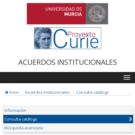
ACUERDOS INSTITUCIONALES
Togg
navi
Inicio
Acuerdos institucionales
Consulta catálogo
Información
Consulta catálogo
Búsqueda avanzada