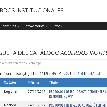
RDOS INSTITUCIONALES
Convenios
Convocatorias
Otros
o
SULTA DEL CATÁLOGO
ACUERDOS INSTIT
s found, displaying 41 to 60.
[
First
/
Prev
]
1
,
2
,
3
,
4
,
5
,
6
[
Next
/
Last
]
Carácter
F.Firma
Título
PROTOCOLO GENRAL DE ACTUACIÓN ENTRE LA 
Regional
07/11/2017
REGIÓN DE MURCIA
PROTOCOLO GENERAL DE ACTUACIÓN ENTRE L
Nacional
24/10/2017