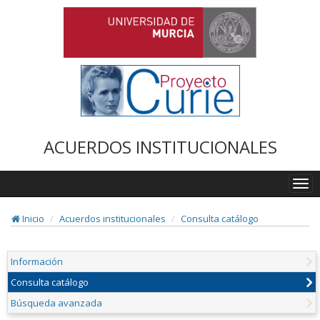
ACUERDOS INSTITUCIONALES
Togg
navi
Inicio
Acuerdos institucionales
Consulta catálogo
Información
Consulta catálogo
Búsqueda avanzada