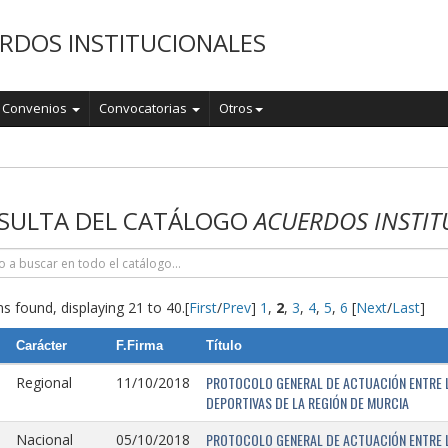
RDOS INSTITUCIONALES
Convenios
Convocatorias
Otros
o
SULTA DEL CATÁLOGO
ACUERDOS INSTIT
s found, displaying 21 to 40.
[
First
/
Prev
]
1
,
2
,
3
,
4
,
5
,
6
[
Next
/
Last
]
Carácter
F.Firma
Título
PROTOCOLO GENERAL DE ACTUACIÓN ENTRE L
Regional
11/10/2018
DEPORTIVAS DE LA REGIÓN DE MURCIA
PROTOCOLO GENERAL DE ACTUACIÓN ENTRE L
Nacional
05/10/2018