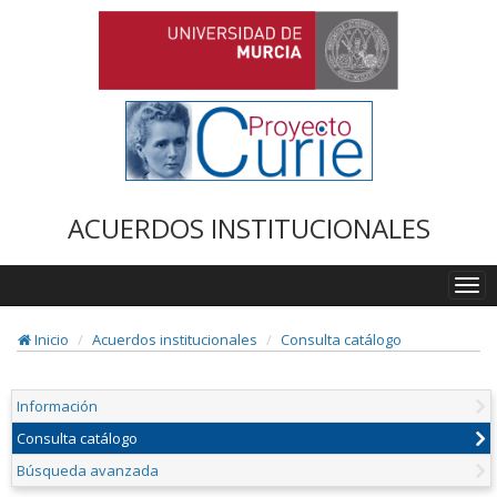
ACUERDOS INSTITUCIONALES
Togg
navi
Inicio
Acuerdos institucionales
Consulta catálogo
Información
Consulta catálogo
Búsqueda avanzada