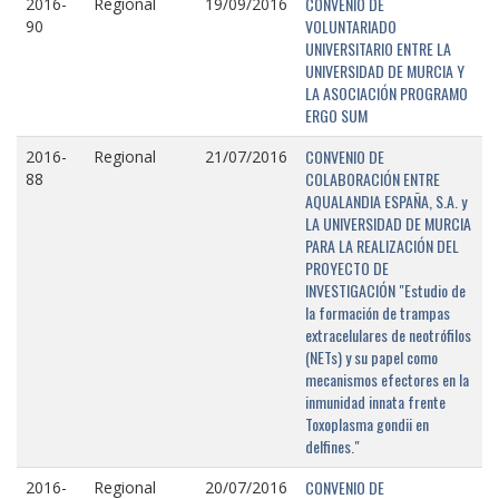
CONVENIO DE
2016-
Regional
19/09/2016
VOLUNTARIADO
90
UNIVERSITARIO ENTRE LA
UNIVERSIDAD DE MURCIA Y
LA ASOCIACIÓN PROGRAMO
ERGO SUM
CONVENIO DE
2016-
Regional
21/07/2016
COLABORACIÓN ENTRE
88
AQUALANDIA ESPAÑA, S.A. y
LA UNIVERSIDAD DE MURCIA
PARA LA REALIZACIÓN DEL
PROYECTO DE
INVESTIGACIÓN "Estudio de
la formación de trampas
extracelulares de neotrófilos
(NETs) y su papel como
mecanismos efectores en la
inmunidad innata frente
Toxoplasma gondii en
delfines."
CONVENIO DE
2016-
Regional
20/07/2016