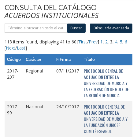
CONSULTA DEL CATÁLOGO
ACUERDOS INSTITUCIONALES
Buscar
Búsqueda avanzada
113 items found, displaying 41 to 60.
[
First
/
Prev
]
1
,
2
,
3
,
4
,
5
,
6
[
Next
/
Last
]
Código
Carácter
F.Firma
Título
PROTOCOLO GENRAL DE
2017-
Regional
07/11/2017
ACTUACIÓN ENTRE LA
207
UNIVERSIDAD DE MURCIA Y
LA FEDERACIÓN DE GOLF DE
LA REGIÓN DE MURCIA
PROTOCOLO GENERAL DE
2017-
Nacional
24/10/2017
ACTUACIÓN ENTRE LA
99
UNIVERSIDAD DE MURCIA Y
LA FUNDACIÓN UNICEF
COMITÉ ESPAÑOL