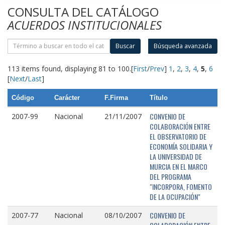
CONSULTA DEL CATÁLOGO
ACUERDOS INSTITUCIONALES
Buscar
Búsqueda avanzada
113 items found, displaying 81 to 100.
[
First
/
Prev
]
1
,
2
,
3
,
4
,
5
,
6
[
Next
/
Last
]
Código
Carácter
F.Firma
Título
CONVENIO DE
2007-99
Nacional
21/11/2007
COLABORACIÓN ENTRE
EL OBSERVATORIO DE
ECONOMÍA SOLIDARIA Y
LA UNIVERSIDAD DE
MURCIA EN EL MARCO
DEL PROGRAMA
"INCORPORA, FOMENTO
DE LA OCUPACIÓN"
CONVENIO DE
2007-77
Nacional
08/10/2007