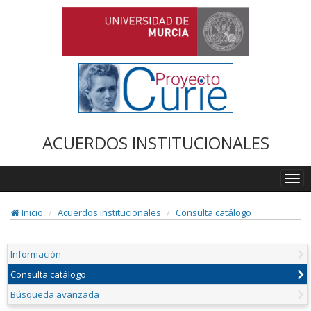
ACUERDOS INSTITUCIONALES
Togg
navi
Inicio
Acuerdos institucionales
Consulta catálogo
Información
Consulta catálogo
Búsqueda avanzada